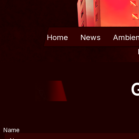
Home
News
Ambien
Name