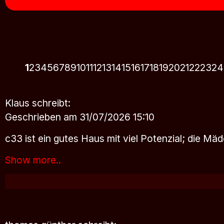
1
2
3
4
5
6
7
8
9
10
11
12
13
14
15
16
17
18
19
20
21
22
23
24
Klaus
schreibt:
Geschrieben am 31/07/2026 15:10
c33 ist ein gutes Haus mit viel Potenzial; die Mä
Show more..