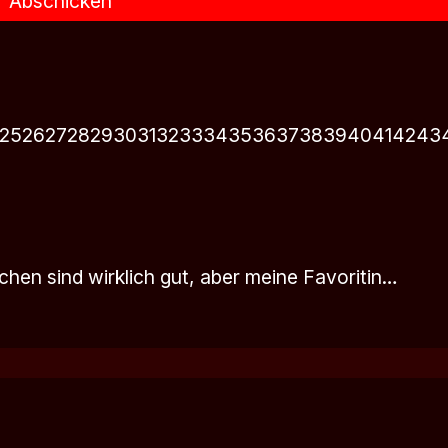
Abschicken
25
26
27
28
29
30
31
32
33
34
35
36
37
38
39
40
41
42
43
dchen sind wirklich gut, aber meine Favoritin…