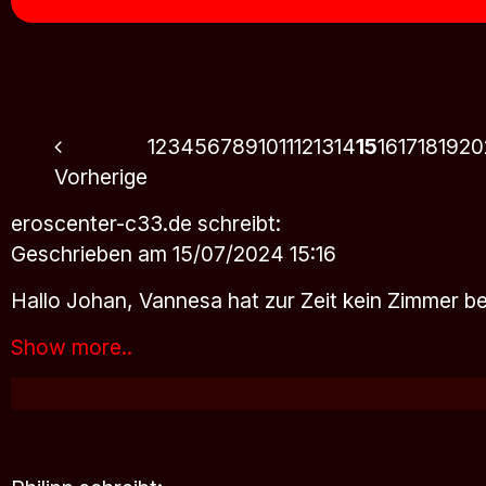
1
2
3
4
5
6
7
8
9
10
11
12
13
14
15
16
17
18
19
20
Vorherige
eroscenter-c33.de
schreibt:
Geschrieben am 15/07/2024 15:16
Hallo Johan, Vannesa hat zur Zeit kein Zimmer be
Show more..