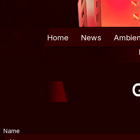
Home
News
Ambien
Name