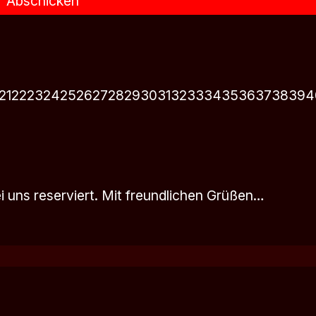
Abschicken
21
22
23
24
25
26
27
28
29
30
31
32
33
34
35
36
37
38
39
4
i uns reserviert. Mit freundlichen Grüßen…