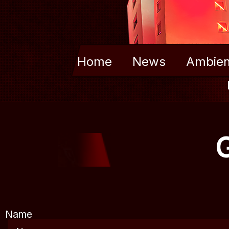
Home
News
Ambien
Name