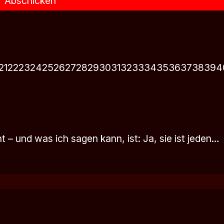
Abschicken
21
22
23
24
25
26
27
28
29
30
31
32
33
34
35
36
37
38
39
4
– und was ich sagen kann, ist: Ja, sie ist jeden…