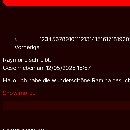
1
2
3
4
5
6
7
8
9
10
11
12
13
14
15
16
17
18
19
20
Vorherige
Raymond
schreibt:
Geschrieben am 12/05/2026 15:57
Hallo, ich habe die wunderschöne Ramina besucht 
Show more..