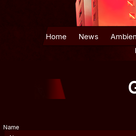
Home
News
Ambien
Name