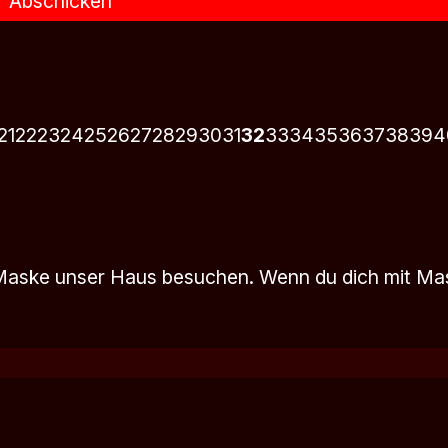
Abschicken
21
22
23
24
25
26
27
28
29
30
31
32
33
34
35
36
37
38
39
4
 Maske unser Haus besuchen. Wenn du dich mit M