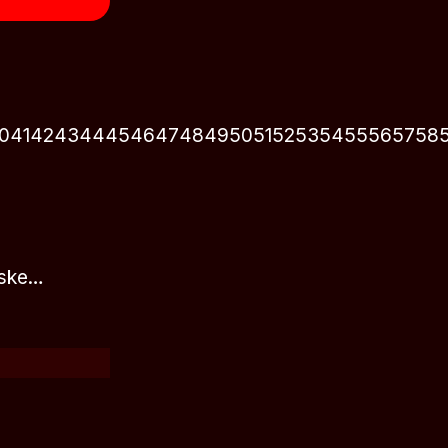
0
41
42
43
44
45
46
47
48
49
50
51
52
53
54
55
56
57
58
aske…