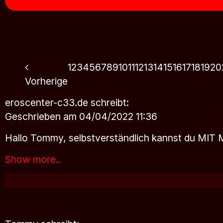
1
2
3
4
5
6
7
8
9
10
11
12
13
14
15
16
17
18
19
20
Vorherige
eroscenter-c33.de
schreibt:
Geschrieben am 04/04/2022 11:36
Hallo Tommy, selbstverständlich kannst du MIT
Show more..