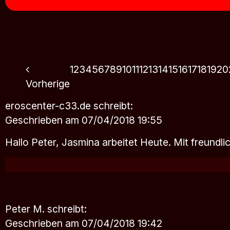
1
2
3
4
5
6
7
8
9
10
11
12
13
14
15
16
17
18
19
20
Vorherige
eroscenter-c33.de
schreibt:
Geschrieben am 07/04/2018 19:55
Hallo Peter, Jasmina arbeitet Heute. Mit freund
Peter M.
schreibt:
Geschrieben am 07/04/2018 19:42