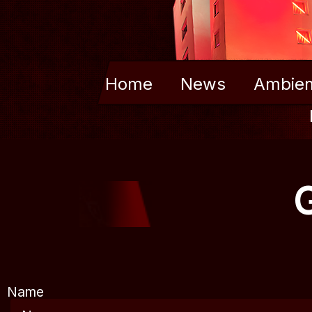
Home
News
Ambien
Name