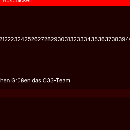
Abschicken
21
22
23
24
25
26
27
28
29
30
31
32
33
34
35
36
37
38
39
4
lichen Grüßen das C33-Team